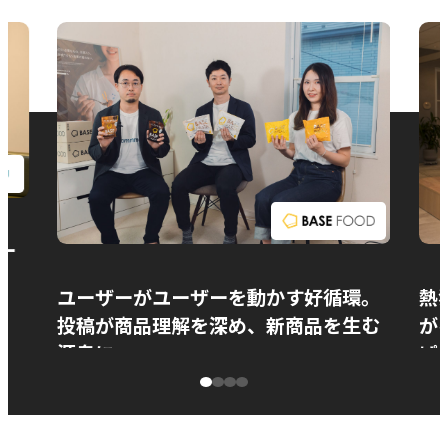
お問い合わせ
ー
ユーザーがユーザーを動かす好循環。
熱
投稿が商品理解を深め、新商品を生む
が
源泉に
ぱ
ベースフード株式会社様
カ