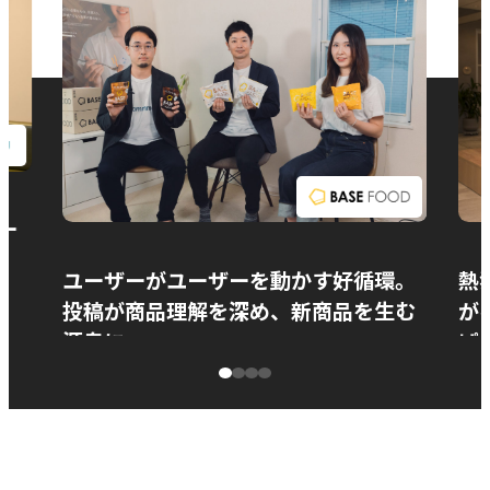
お問い合わせ
ー
ユーザーがユーザーを動かす好循環。
熱
投稿が商品理解を深め、新商品を生む
が
源泉に
ぱ
ベースフード株式会社様
カ