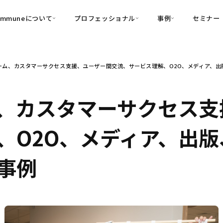
ommuneについて
プロフェッショナル
事例
セミナー
的別
プロフェッショナル
事例
ーム、カスタマーサクセス支援、ユーザー間交流、サービス理解、O2O、メディア、出
可視化
・Customer-Led Growth
育成
導入事例
・Commune Engage
・Commune
Partners
コミュニティ一
理解
創造
・Commune Global
、カスタマーサクセス支
・Commune Voice
・Commune Navig
頼を醸成する信頼起点経営基盤
、O2O、メディア、出
・Commune CRM（旧：
SuccessHub）
事例
内コミュニケーションの変革を支援
・Commune for Work