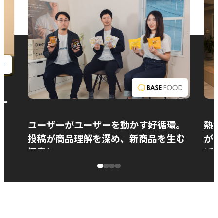
お問い合わせ
ー
ユーザーがユーザーを動かす好循環。
熱
投稿が商品理解を深め、新商品を生む
が
源泉に
ぱ
ベースフード株式会社様
カ