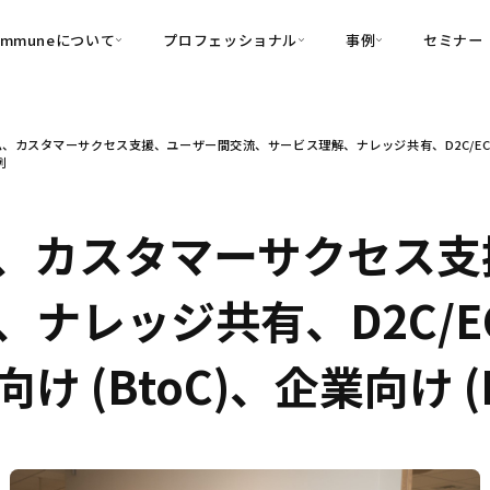
ommuneについて
プロフェッショナル
事例
セミナー
的別
プロフェッショナル
事例
、カスタマーサクセス支援、ユーザー間交流、サービス理解、ナレッジ共有、D2C/EC、
可視化
・Customer-Led Growth
育成
導入事例
例
・Commune Engage
・Commune
Partners
コミュニティ一
理解
創造
・Commune Global
・Commune Voice
・Commune Navig
、カスタマーサクセス支
頼を醸成する信頼起点経営基盤
・Commune CRM（旧：
、ナレッジ共有、D2C/
SuccessHub）
内コミュニケーションの変革を支援
 (BtoC)、企業向け (
・Commune for Work