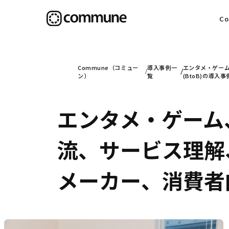
C
目
Commune（コミュー
導入事例一
エンタメ・ゲーム
ン）
覧
(BtoB)の導入事
エンタメ・ゲーム
信
流、サービス理解
社
メーカー、消費者向け