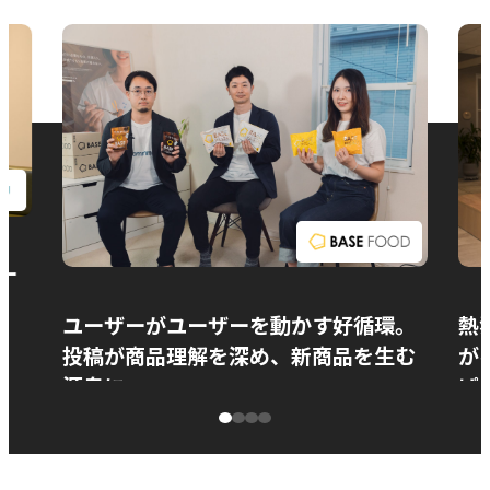
お問い合わせ
ー
ユーザーがユーザーを動かす好循環。
熱
投稿が商品理解を深め、新商品を生む
が
源泉に
ぱ
ベースフード株式会社様
カ