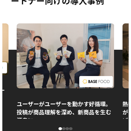
ートナー向けの導入事例
お問い合わせ
ー
ユーザーがユーザーを動かす好循環。
熱
投稿が商品理解を深め、新商品を生む
が
源泉に
ぱ