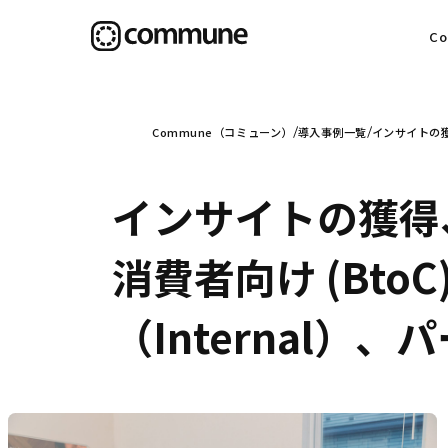
C
目
Commune（コミューン）
導入事例一覧
インサイトの獲
インサイトの獲得
信
消費者向け (Bto
（Internal
社