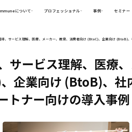
ommuneについて
プロフェッショナル
事例
セミナー
的別
プロフェッショナル
事例
得、サービス理解、医療、メーカー、教育、消費者向け (BtoC)、企業向け (BtoB)、
可視化
・Customer-Led Growth
育成
導入事例
・Commune Engage
・Commune
Partners
コミュニティ一
理解
創造
・Commune Global
、サービス理解、医療、
・Commune Voice
・Commune Navig
頼を醸成する信頼起点経営基盤
C)、企業向け (BtoB)、
・Commune CRM（旧：
SuccessHub）
）、パートナー向けの導入事例
内コミュニケーションの変革を支援
・Commune for Work