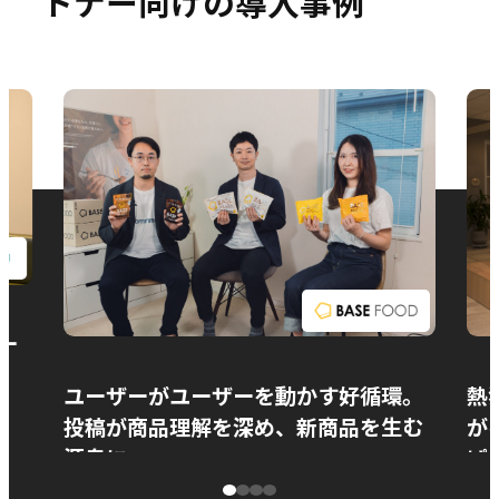
トナー向けの導入事例
お問い合わせ
ー
ユーザーがユーザーを動かす好循環。
熱
投稿が商品理解を深め、新商品を生む
が
源泉に
ぱ