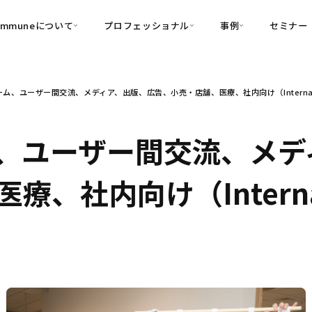
ommuneについて
プロフェッショナル
事例
セミナー
的別
プロフェッショナル
事例
ム、ユーザー間交流、メディア、出版、広告、小売・店舗、医療、社内向け（Intern
可視化
・Customer-Led Growth
育成
導入事例
・Commune Engage
・Commune
Partners
コミュニティ一
理解
創造
・Commune Global
、ユーザー間交流、メデ
・Commune Voice
・Commune Navig
頼を醸成する信頼起点経営基盤
療、社内向け（Intern
・Commune CRM（旧：
SuccessHub）
内コミュニケーションの変革を支援
・Commune for Work