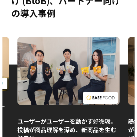
け (BtoB)、パートナー向け
の導入事例
お問い合わせ
ー
ユーザーがユーザーを動かす好循環。
熱
投稿が商品理解を深め、新商品を生む
が