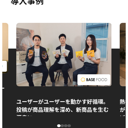
導入事例
お問い合わせ
ー
ユーザーがユーザーを動かす好循環。
熱
投稿が商品理解を深め、新商品を生む
が
源泉に
ぱ