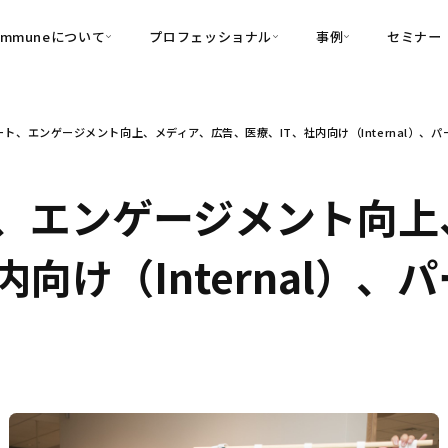
ommuneについて
プロフェッショナル
事例
セミナー
的別
プロフェッショナル
事例
ト、エンゲージメント向上、メディア、広告、医療、IT、社内向け（Internal）、
可視化
・Customer-Led Growth
育成
導入事例
・Commune Engage
・Commune
Partners
コミュニティ一
理解
創造
・Commune Global
、エンゲージメント向上
・Commune Voice
・Commune Navig
頼を醸成する信頼起点経営基盤
内向け（Internal）
・Commune CRM（旧：
SuccessHub）
内コミュニケーションの変革を支援
・Commune for Work