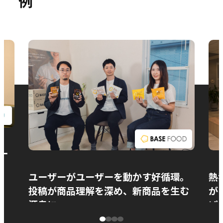
例
お問い合わせ
ー
ユーザーがユーザーを動かす好循環。
熱
投稿が商品理解を深め、新商品を生む
が
源泉に
ぱ