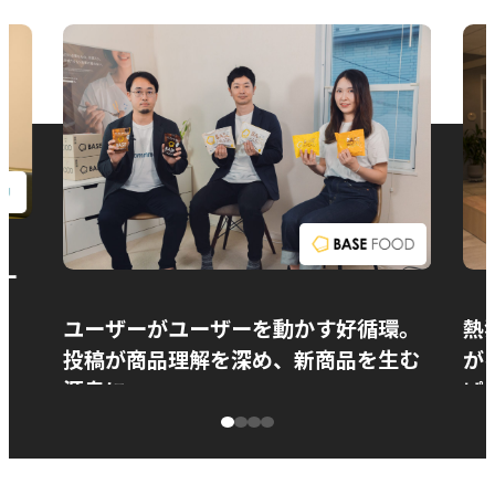
お問い合わせ
ー
ユーザーがユーザーを動かす好循環。
熱
投稿が商品理解を深め、新商品を生む
が
源泉に
ぱ
ベースフード株式会社様
カ