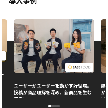
導入事例
お問い合わせ
ー
ユーザーがユーザーを動かす好循環。
熱
投稿が商品理解を深め、新商品を生む
が
源泉に
ぱ