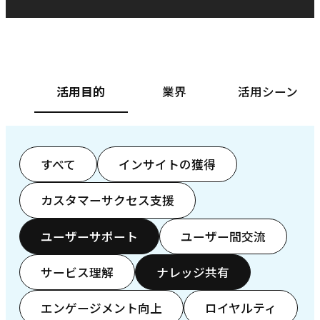
ベースフード株式会社様
カ
活用目的
業界
活用シーン
すべて
インサイトの獲得
カスタマーサクセス支援
ユーザーサポート
ユーザー間交流
サービス理解
ナレッジ共有
エンゲージメント向上
ロイヤルティ