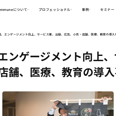
ommuneについて
プロフェッショナル
事例
セミナー
的別
プロフェッショナル
事例
流、エンゲージメント向上、サービス業、出版、広告、小売・店舗、医療、教育の導入
可視化
・Customer-Led Growth
育成
導入事例
・Commune Engage
・Commune
Partners
コミュニティ一
理解
創造
・Commune Global
エンゲージメント向上、
・Commune Voice
・Commune Navig
頼を醸成する信頼起点経営基盤
店舗、医療、教育の導入
・Commune CRM（旧：
SuccessHub）
内コミュニケーションの変革を支援
・Commune for Work