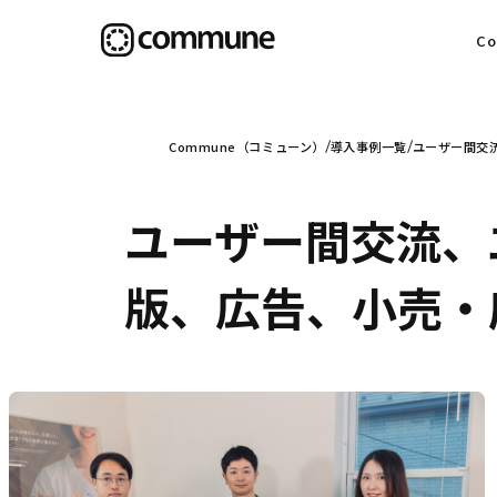
C
目
Commune（コミューン）
導入事例一覧
ユーザー間交
ユーザー間交流、
信
版、広告、小売・
社