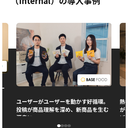
（Internal）の導入事例
お問い合わせ
ー
ユーザーがユーザーを動かす好循環。
熱
投稿が商品理解を深め、新商品を生む
が
源泉に
ぱ