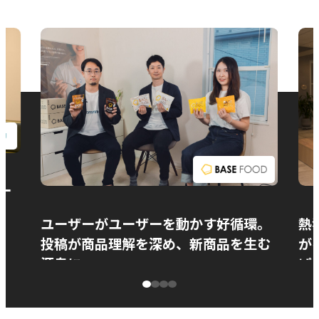
お問い合わせ
ー
ユーザーがユーザーを動かす好循環。
熱
投稿が商品理解を深め、新商品を生む
が
源泉に
ぱ
ベースフード株式会社様
カ