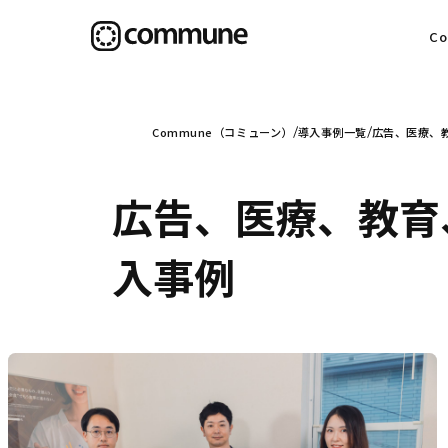
C
目
Commune（コミューン）
導入事例一覧
広告、医療、教
広告、医療、教育、
信
入事例
社