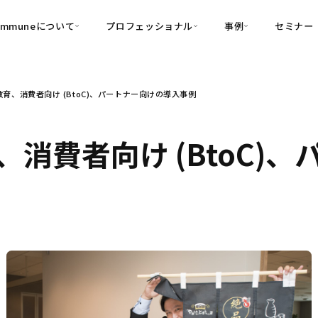
ommuneについて
プロフェッショナル
事例
セミナー
的別
プロフェッショナル
事例
育、消費者向け (BtoC)、パートナー向けの導入事例
可視化
・Customer-Led Growth
育成
導入事例
・Commune Engage
・Commune
Partners
コミュニティ一
理解
創造
・Commune Global
消費者向け (BtoC)
・Commune Voice
・Commune Navig
頼を醸成する信頼起点経営基盤
・Commune CRM（旧：
SuccessHub）
内コミュニケーションの変革を支援
・Commune for Work