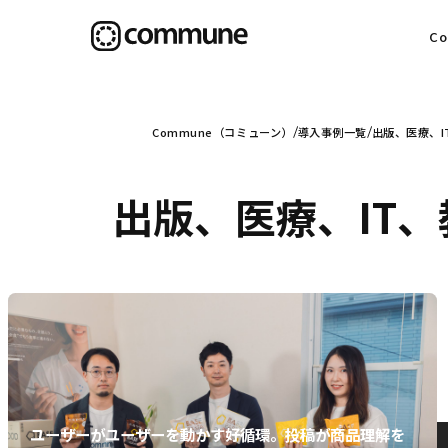
C
目
Commune（コミューン）
導入事例一覧
出版、医療、I
出版、医療、IT
信
社
ユーザーがユーザーを動かす好循環。投稿が商品理解を