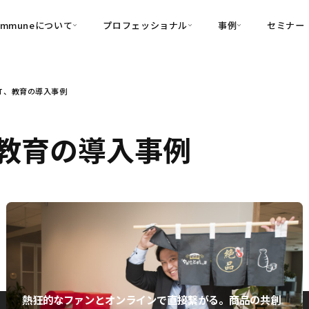
ommuneについて
プロフェッショナル
事例
セミナー
的別
プロフェッショナル
事例
T、教育の導入事例
可視化
・Customer-Led Growth
育成
導入事例
・Commune Engage
・Commune
Partners
コミュニティ一
理解
創造
・Commune Global
、教育の導入事例
・Commune Voice
・Commune Navig
頼を醸成する信頼起点経営基盤
・Commune CRM（旧：
SuccessHub）
内コミュニケーションの変革を支援
・Commune for Work
熱狂的なファンとオンラインで直接繋がる。商品の共創