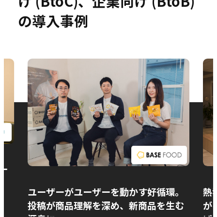
け (BtoC)、企業向け (BtoB)
の導入事例
お問い合わせ
ー
ユーザーがユーザーを動かす好循環。
熱
投稿が商品理解を深め、新商品を生む
が