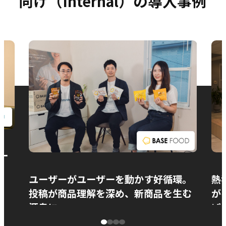
向け（Internal）の導入事例
お問い合わせ
ー
ユーザーがユーザーを動かす好循環。
熱
投稿が商品理解を深め、新商品を生む
が
源泉に
ぱ