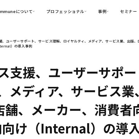
ommuneについて
プロフェッショナル
事例
セミナー
的別
プロフェッショナル
事例
、ユーザーサポート、サービス理解、ロイヤルティ、メディア、サービス業、出版、D2C/
可視化
・Customer-Led Growth
育成
導入事例
nternal）の導入事例
・Commune Engage
・Commune
Partners
コミュニティ一
理解
創造
・Commune Global
・Commune Voice
・Commune Navig
ス支援、ユーザーサポー
頼を醸成する信頼起点経営基盤
・Commune CRM（旧：
、メディア、サービス業
SuccessHub）
内コミュニケーションの変革を支援
店舗、メーカー、消費者向け
・Commune for Work
内向け（Internal）の導