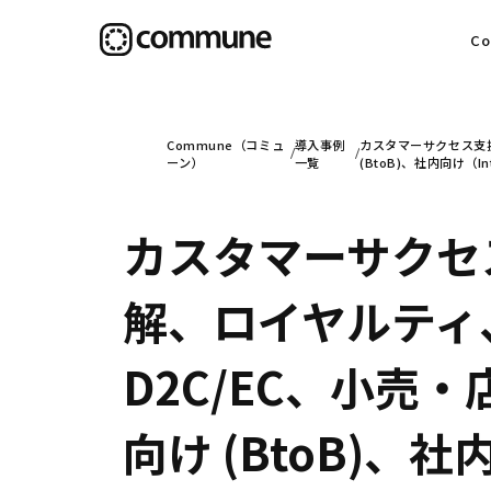
C
目
Commune（コミュ
導入事例
カスタマーサクセス支援
ーン）
一覧
(BtoB)、社内向け（I
カスタマーサクセ
信
解、ロイヤルティ
社
D2C/EC、小売・
向け (BtoB)、社