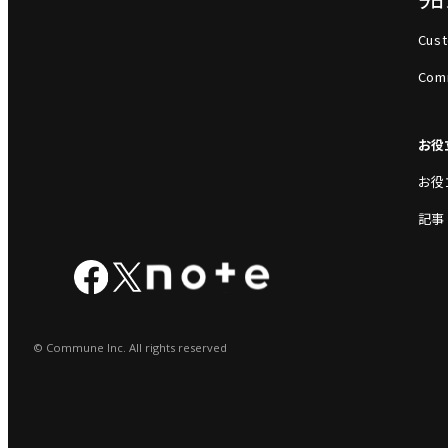
プロ
Cust
Com
お役
お役
記事
© Commune Inc. All rights reserved