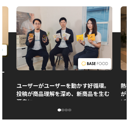
お問い合わせ
ー
ユーザーがユーザーを動かす好循環。
熱
投稿が商品理解を深め、新商品を生む
が
源泉に
ぱ
ベースフード株式会社様
カ