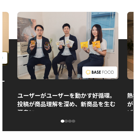
お問い合わせ
ー
ユーザーがユーザーを動かす好循環。
熱
投稿が商品理解を深め、新商品を生む
が
源泉に
ぱ
ベースフード株式会社様
カ