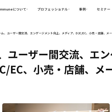
ommuneについて
プロフェッショナル
事例
セミナー
的別
プロフェッショナル
事例
ム、ユーザー間交流、エンゲージメント向上、メディア、D2C/EC、小売・店舗、メーカ
可視化
・Customer-Led Growth
育成
導入事例
・Commune Engage
・Commune
Partners
コミュニティ一
理解
創造
・Commune Global
、ユーザー間交流、エン
・Commune Voice
・Commune Navig
頼を醸成する信頼起点経営基盤
2C/EC、小売・店舗、
・Commune CRM（旧：
SuccessHub）
内コミュニケーションの変革を支援
・Commune for Work