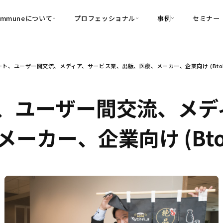
ommuneについて
プロフェッショナル
事例
セミナー
的別
プロフェッショナル
事例
ト、ユーザー間交流、メディア、サービス業、出版、医療、メーカー、企業向け (Bto
可視化
・Customer-Led Growth
育成
導入事例
・Commune Engage
・Commune
Partners
コミュニティ一
理解
創造
・Commune Global
、ユーザー間交流、メデ
・Commune Voice
・Commune Navig
頼を醸成する信頼起点経営基盤
ーカー、企業向け (Bt
・Commune CRM（旧：
SuccessHub）
内コミュニケーションの変革を支援
・Commune for Work