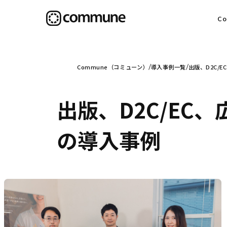
C
目
Commune（コミューン）
導入事例一覧
出版、D2C/
出版、D2C/EC、
信
の導入事例
社