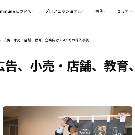
ommuneについて
プロフェッショナル
事例
セミナー
的別
プロフェッショナル
事例
EC、広告、小売・店舗、教育、企業向け (BtoB)の導入事例
可視化
・Customer-Led Growth
育成
導入事例
・Commune Engage
・Commune
Partners
コミュニティ一
理解
創造
・Commune Global
広告、小売・店舗、教育、企
・Commune Voice
・Commune Navig
頼を醸成する信頼起点経営基盤
・Commune CRM（旧：
SuccessHub）
内コミュニケーションの変革を支援
・Commune for Work