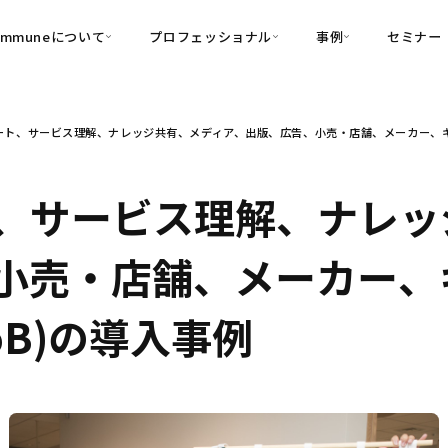
ommuneについて
プロフェッショナル
事例
セミナー
的別
プロフェッショナル
事例
ート、サービス理解、ナレッジ共有、メディア、出版、広告、小売・店舗、メーカー、キャ
可視化
・Customer-Led Growth
育成
導入事例
・Commune Engage
・Commune
Partners
コミュニティ一
理解
創造
・Commune Global
、サービス理解、ナレッ
・Commune Voice
・Commune Navig
頼を醸成する信頼起点経営基盤
小売・店舗、メーカー、
・Commune CRM（旧：
SuccessHub）
oB)の導入事例
内コミュニケーションの変革を支援
・Commune for Work