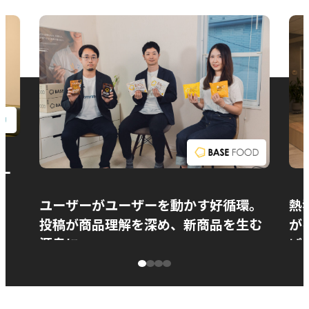
お問い合わせ
ー
ユーザーがユーザーを動かす好循環。
熱
投稿が商品理解を深め、新商品を生む
が
源泉に
ぱ
ベースフード株式会社様
カ