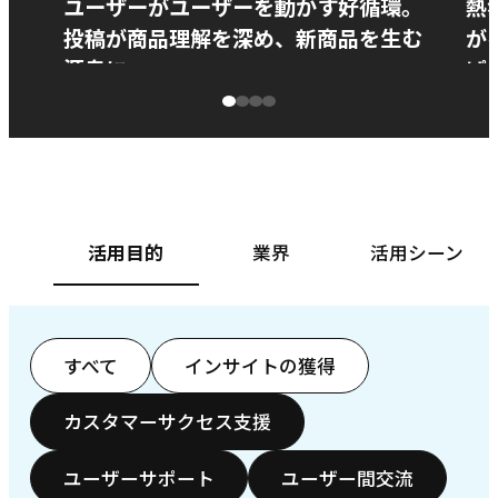
ユーザーがユーザーを動かす好循環。
熱
投稿が商品理解を深め、新商品を生む
が
源泉に
ぱ
ベースフード株式会社様
カ
活用目的
業界
活用シーン
すべて
インサイトの獲得
カスタマーサクセス支援
ユーザーサポート
ユーザー間交流