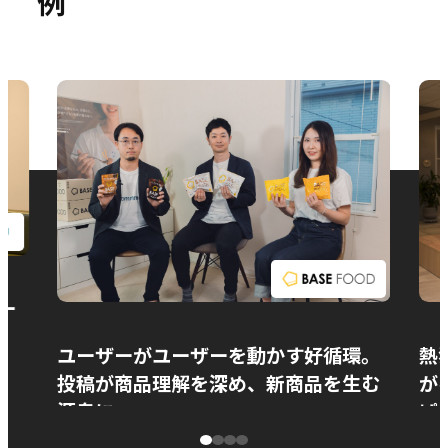
例
お問い合わせ
ー
ユーザーがユーザーを動かす好循環。
熱
投稿が商品理解を深め、新商品を生む
が
源泉に
ぱ