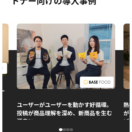
トナー向けの導入事例
お問い合わせ
ー
ユーザーがユーザーを動かす好循環。
熱
投稿が商品理解を深め、新商品を生む
が
源泉に
ぱ