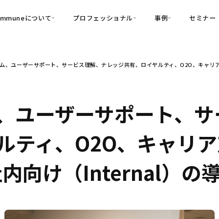
ommuneについて
プロフェッショナル
事例
セミナー
的別
プロフェッショナル
事例
ム、ユーザーサポート、サービス理解、ナレッジ共有、ロイヤルティ、O2O、キャリア支援、
可視化
・Customer-Led Growth
育成
導入事例
・Commune Engage
・Commune
Partners
コミュニティ一
理解
創造
・Commune Global
・Commune Voice
・Commune Navig
、ユーザーサポート、サ
頼を醸成する信頼起点経営基盤
・Commune CRM（旧：
ルティ、O2O、キャリ
SuccessHub）
内コミュニケーションの変革を支援
社内向け（Internal）
・Commune for Work