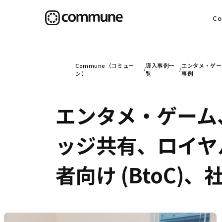
C
目
Commune（コミュー
導入事例一
エンタメ・ゲー
ン）
覧
事例
エンタメ・ゲーム
信
ッジ共有、ロイヤ
社
者向け (BtoC)、