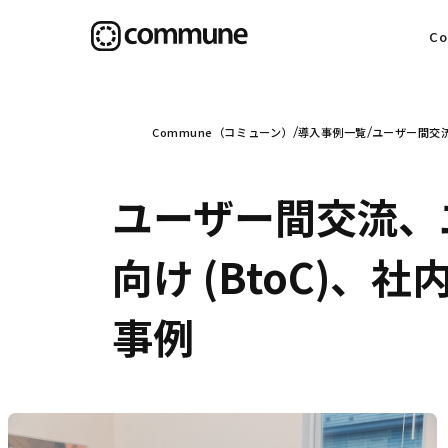
C
目
Commune（コミューン）
導入事例一覧
ユーザー間交流
ユーザー間交流、
信
向け (BtoC)、
事例
社