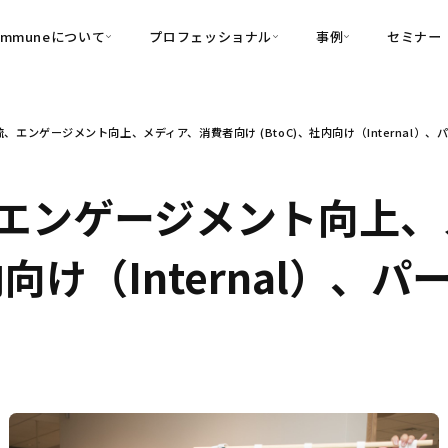
ommuneについて
プロフェッショナル
事例
セミナー
的別
プロフェッショナル
事例
、エンゲージメント向上、メディア、消費者向け (BtoC)、社内向け（Internal）
可視化
・Customer-Led Growth
育成
導入事例
・Commune Engage
・Commune
Partners
コミュニティ一
理解
創造
・Commune Global
エンゲージメント向上、
・Commune Voice
・Commune Navig
頼を醸成する信頼起点経営基盤
社内向け（Internal）
・Commune CRM（旧：
SuccessHub）
内コミュニケーションの変革を支援
・Commune for Work