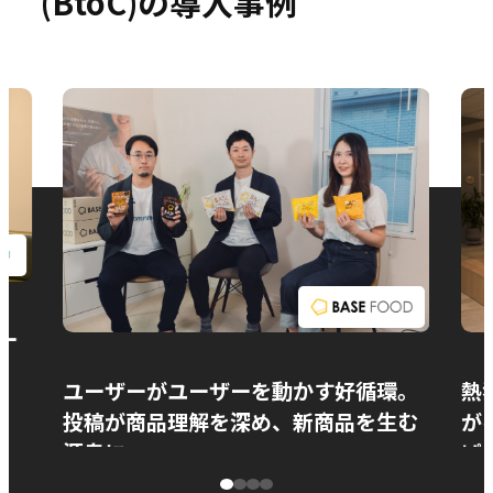
(BtoC)の導入事例
お問い合わせ
ー
ユーザーがユーザーを動かす好循環。
熱
投稿が商品理解を深め、新商品を生む
が
源泉に
ぱ