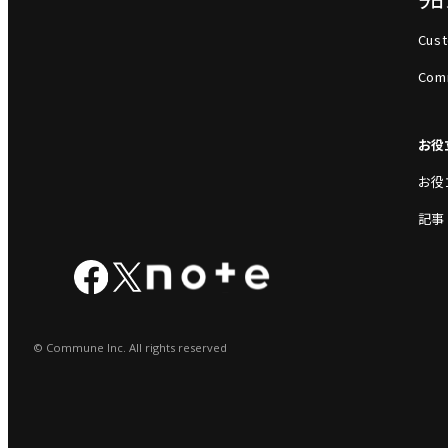
プロ
Cust
Com
お役
お役
記事
© Commune Inc. All rights reserved