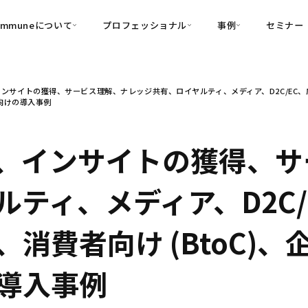
ommuneについて
プロフェッショナル
事例
セミナー
的別
プロフェッショナル
事例
ンサイトの獲得、サービス理解、ナレッジ共有、ロイヤルティ、メディア、D2C/EC、広告
可視化
・Customer-Led Growth
育成
導入事例
ー向けの導入事例
・Commune Engage
・Commune
Partners
コミュニティ一
理解
創造
・Commune Global
・Commune Voice
・Commune Navig
、インサイトの獲得、サ
頼を醸成する信頼起点経営基盤
・Commune CRM（旧：
ティ、メディア、D2C/
SuccessHub）
内コミュニケーションの変革を支援
費者向け (BtoC)、企業
・Commune for Work
導入事例