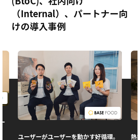
(BtoC)、社内向け
（Internal）、パートナー向
けの導入事例
お問い合わせ
ー
ユーザーがユーザーを動かす好循環。
熱