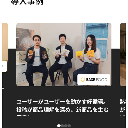
導入事例
お問い合わせ
ー
ユーザーがユーザーを動かす好循環。
熱
投稿が商品理解を深め、新商品を生む
が
源泉に
ぱ