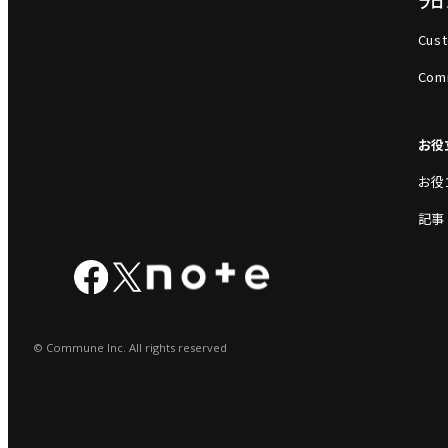
プロ
Cust
Com
お役
お役
記事
© Commune Inc. All rights reserved