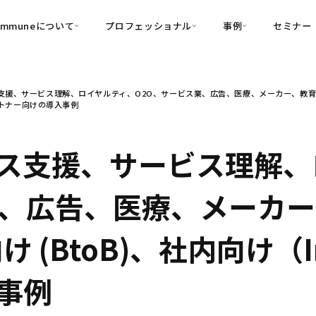
ommuneについて
プロフェッショナル
事例
セミナー
的別
プロフェッショナル
事例
援、サービス理解、ロイヤルティ、O2O、サービス業、広告、医療、メーカー、教育、消費者
可視化
・Customer-Led Growth
育成
導入事例
パートナー向けの導入事例
・Commune Engage
・Commune
Partners
コミュニティ一
理解
創造
・Commune Global
・Commune Voice
・Commune Navig
ス支援、サービス理解、
頼を醸成する信頼起点経営基盤
・Commune CRM（旧：
業、広告、医療、メーカ
SuccessHub）
内コミュニケーションの変革を支援
向け (BtoB)、社内向け（I
・Commune for Work
事例