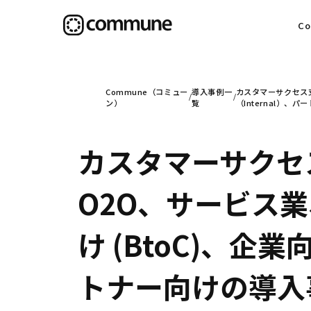
C
目
Commune（コミュー
導入事例一
カスタマーサクセス支
ン）
覧
（Internal）、
カスタマーサクセ
信
O2O、サービス
社
け (BtoC)、企業
トナー向けの導入