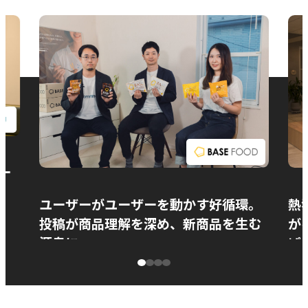
お問い合わせ
ー
ユーザーがユーザーを動かす好循環。
熱
投稿が商品理解を深め、新商品を生む
が
源泉に
ぱ
ベースフード株式会社様
カ