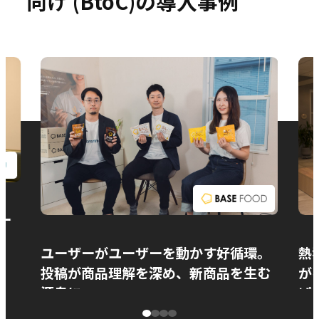
向け (BtoC)の導入事例
お問い合わせ
ー
ユーザーがユーザーを動かす好循環。
熱
投稿が商品理解を深め、新商品を生む
が
源泉に
ぱ