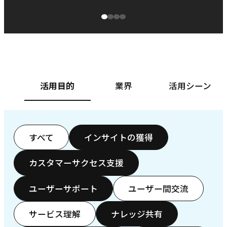
源泉に
ぱ
ベースフード株式会社様
カ
活用目的
業界
活用シーン
すべて
インサイトの獲得
カスタマーサクセス支援
ユーザーサポート
ユーザー間交流
サービス理解
ナレッジ共有