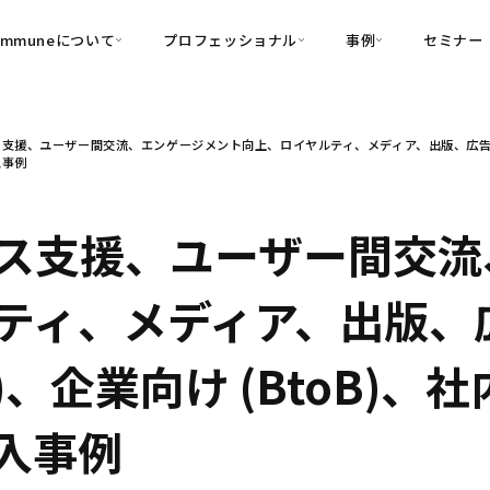
ommuneについて
プロフェッショナル
事例
セミナー
的別
プロフェッショナル
事例
支援、ユーザー間交流、エンゲージメント向上、ロイヤルティ、メディア、出版、広告、メーカ
可視化
・Customer-Led Growth
育成
導入事例
入事例
・Commune Engage
・Commune
Partners
コミュニティ一
理解
創造
・Commune Global
・Commune Voice
・Commune Navig
ス支援、ユーザー間交流
頼を醸成する信頼起点経営基盤
・Commune CRM（旧：
ティ、メディア、出版、
SuccessHub）
内コミュニケーションの変革を支援
C)、企業向け (BtoB)、
・Commune for Work
導入事例