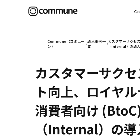
C
目
Commune（コミュー
導入事例一
カスタマーサクセス
ン）
覧
（Internal）の導
カスタマーサクセ
信
ト向上、ロイヤル
社
消費者向け (Bto
（Internal）の