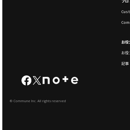
プロ
Cust
Com
お役
お役
記事
© Commune Inc. All rights reserved