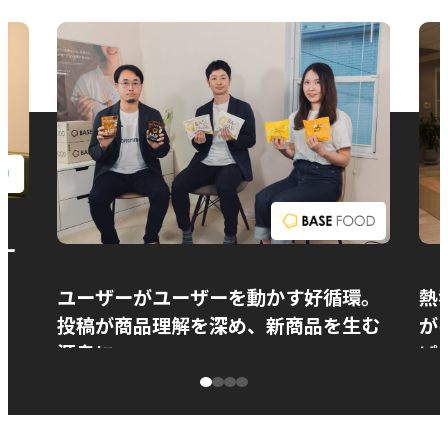
お問い合わせ
ー
ユーザーがユーザーを動かす好循環。
熱
投稿が商品理解を深め、新商品を生む
が
源泉に
ぱ
ベースフード株式会社様
カ