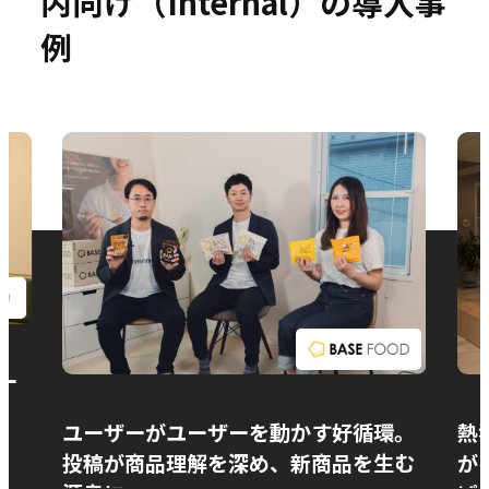
内向け（Internal）の導入事
例
お問い合わせ
ー
ユーザーがユーザーを動かす好循環。
熱
投稿が商品理解を深め、新商品を生む
が