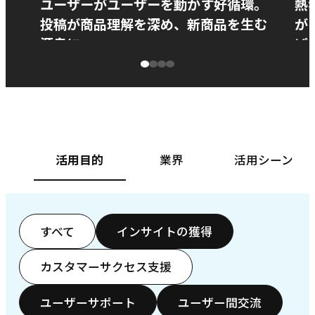
ユーザーがユーザーを動かす好循環。
熱
投稿が商品理解を深め、新商品を生む
が
源泉に
ぱ
ベースフード株式会社様
カ
活用目的
業界
活用シーン
すべて
インサイトの獲得
カスタマーサクセス支援
ユーザーサポート
ユーザー間交流