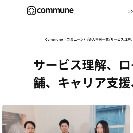
C
目
Commune（コミューン）
導入事例一覧
サービス理解
サービス理解、ロ
信
舗、キャリア支援
社