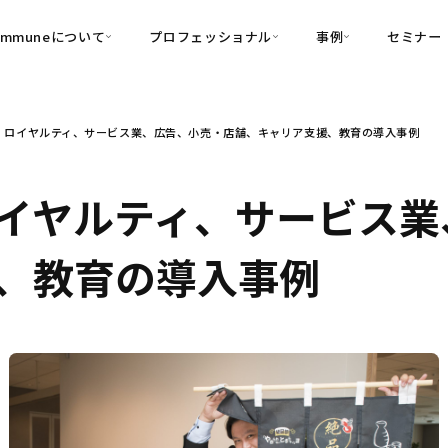
ommuneについて
プロフェッショナル
事例
セミナー
的別
プロフェッショナル
事例
、ロイヤルティ、サービス業、広告、小売・店舗、キャリア支援、教育の導入事例
可視化
・Customer-Led Growth
育成
導入事例
・Commune Engage
・Commune
Partners
コミュニティ一
理解
創造
・Commune Global
イヤルティ、サービス業
・Commune Voice
・Commune Navig
頼を醸成する信頼起点経営基盤
、教育の導入事例
・Commune CRM（旧：
SuccessHub）
内コミュニケーションの変革を支援
・Commune for Work