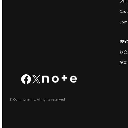
プロ
Cust
Com
お役
お役
記事
© Commune Inc. All rights reserved