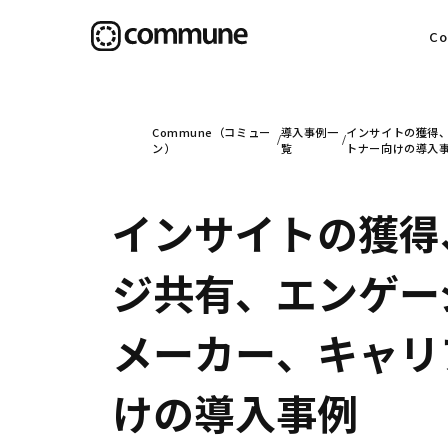
C
目
Commune（コミュー
導入事例一
インサイトの獲得、
ン）
覧
トナー向けの導入
インサイトの獲得
信
ジ共有、エンゲー
社
メーカー、キャリア
けの導入事例