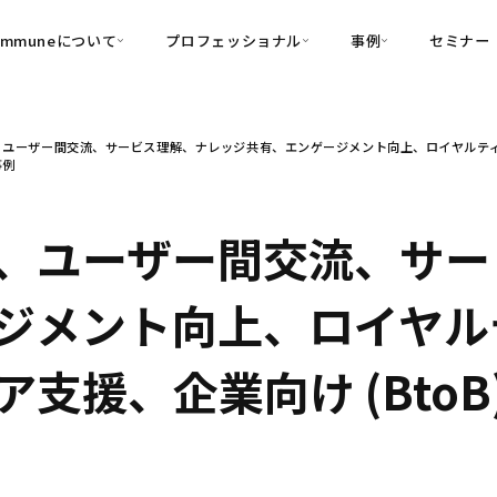
ommuneについて
プロフェッショナル
事例
セミナー
的別
プロフェッショナル
事例
ユーザー間交流、サービス理解、ナレッジ共有、エンゲージメント向上、ロイヤルティ、医
可視化
・Customer-Led Growth
育成
導入事例
事例
・Commune Engage
・Commune
Partners
コミュニティ一
理解
創造
・Commune Global
・Commune Voice
・Commune Navig
、ユーザー間交流、サー
頼を醸成する信頼起点経営基盤
・Commune CRM（旧：
ジメント向上、ロイヤル
SuccessHub）
内コミュニケーションの変革を支援
支援、企業向け (Bto
・Commune for Work